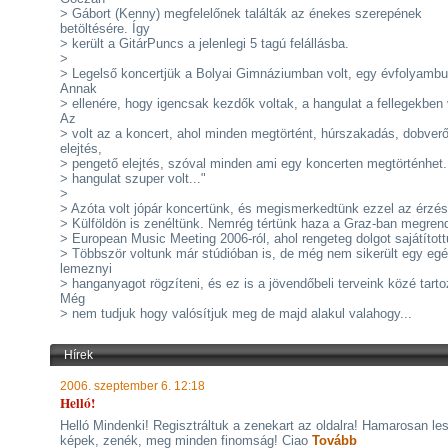
> Gábort (Kenny) megfelelőnek találták az énekes szerepének
betöltésére. Így
> került a GitárPuncs a jelenlegi 5 tagú felállásba.
>
> Legelső koncertjük a Bolyai Gimnáziumban volt, egy évfolyambul
Annak
> ellenére, hogy igencsak kezdők voltak, a hangulat a fellegekben 
Az
> volt az a koncert, ahol minden megtörtént, húrszakadás, dobver
elejtés,
> pengető elejtés, szóval minden ami egy koncerten megtörténhet.
> hangulat szuper volt..."
>
> Azóta volt jópár koncertünk, és megismerkedtünk ezzel az érzés
> Külföldön is zenéltünk. Nemrég tértünk haza a Graz-ban megren
> European Music Meeting 2006-ról, ahol rengeteg dolgot sajátított
> Többször voltunk már stúdióban is, de még nem sikerült egy eg
lemeznyi
> hanganyagot rögzíteni, és ez is a jövendőbeli terveink közé tarto
Még
> nem tudjuk hogy valósítjuk meg de majd alakul valahogy...
Hírek
2006. szeptember 6. 12:18
Helló!
Helló Mindenki! Regisztráltuk a zenekart az oldalra! Hamarosan le
képek, zenék, meg minden finomság! Ciao
Tovább