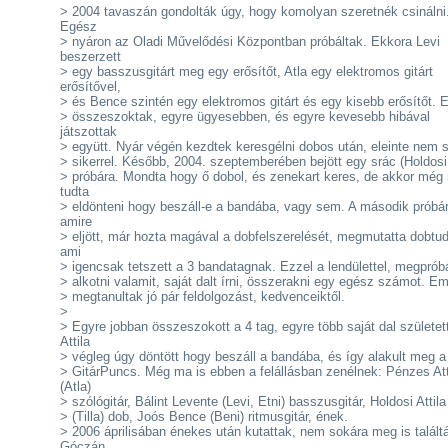
> 2004 tavaszán gondolták úgy, hogy komolyan szeretnék csinálni
Egész
> nyáron az Oladi Művelődési Központban próbáltak. Ekkora Levi
beszerzett
> egy basszusgitárt meg egy erősítőt, Atla egy elektromos gitárt
erősítővel,
> és Bence szintén egy elektromos gitárt és egy kisebb erősítőt. E
> összeszoktak, egyre ügyesebben, és egyre kevesebb hibával
játszottak
> együtt. Nyár végén kezdtek keresgélni dobos után, eleinte nem 
> sikerrel. Később, 2004. szeptemberében bejött egy srác (Holdosi 
> próbára. Mondta hogy ő dobol, és zenekart keres, de akkor még
tudta
> eldönteni hogy beszáll-e a bandába, vagy sem. A második próbár
amire
> eljött, már hozta magával a dobfelszerelését, megmutatta dobtu
ami
> igencsak tetszett a 3 bandatagnak. Ezzel a lendülettel, megprób
> alkotni valamit, saját dalt írni, összerakni egy egész számot. Em
> megtanultak jó pár feldolgozást, kedvenceiktől.
>
> Egyre jobban összeszokott a 4 tag, egyre több saját dal születet
Attila
> végleg úgy döntött hogy beszáll a bandába, és így alakult meg a
> GitárPuncs. Még ma is ebben a felállásban zenélnek: Pénzes Att
(Atla)
> szólógitár, Bálint Levente (Levi, Etni) basszusgitár, Holdosi Attila
> (Tilla) dob, Joós Bence (Beni) ritmusgitár, ének.
> 2006 áprilisában énekes után kutattak, nem sokára meg is talált
Góczán