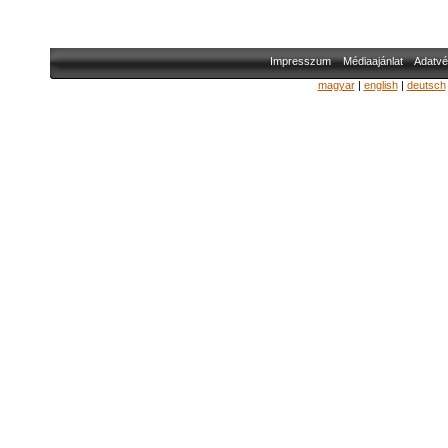
Impresszum
Médiaajánlat
Adatvé
magyar
|
english
|
deutsch