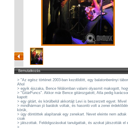
Bemutatkozás
> "Az egész történet 2003-ban kezdődött, egy balatonberényi tábo
Ahol
> egyik éjszaka, Bence félálomban valami olyasmit makogott, hog
> "GitárPuncs". Akkor már Bence gitározgatott, Atla pedig karácso
kapott
> egy gitárt, és körülbelül akkortájt Levi is beszerzett egyet. Mivel
> mindhárman jó barátok voltak, és hasonló volt a zenei érdeklődé
körük,
> úgy döntöttek alapítanak egy zenekart. Nevet eleinte nem adtak 
csak
> játszottak. Feldolgozásokat tanulgattak, és azokat játszották el 
>