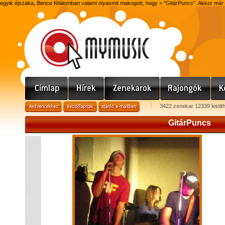
egyik éjszaka, Bence félálomban valami olyasmit makogott, hogy > "GitárPuncs". Akkor már Be
3422 zenekar 12339 letölt
GitárPuncs