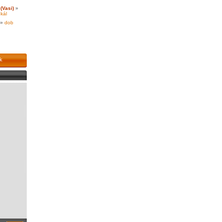
(Vasi)
»
kál
»
dob
k