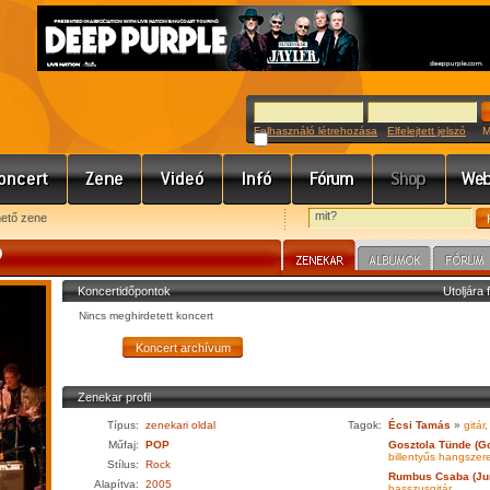
Felhasználó létrehozása
Elfelejtett jelszó
Meg
hető zene
D
Koncertidőpontok
Utoljára 
Nincs meghirdetett koncert
Zenekar profil
Típus:
zenekari oldal
Tagok:
Écsi Tamás
»
gitár
Műfaj:
POP
Gosztola Tünde (Go
billentyűs hangszer
Stílus:
Rock
Rumbus Csaba (Ju
Alapítva:
2005
basszusgitár