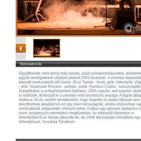
Bemutatkozás
Együttesünk, mint annyi más banda, saját szórakoztatásunkra, lélekem
együtt zenélgetések céljából alakult 2005 tavaszán. A zenekar tapasztal
képzett zenészekbõl állt össze. (Écsi Tamás - ének, gitár, billentyûk; Vé
- dob; Vasánszki Richárd - perkás, vokál; Rumbus Csaba - basszusgitár
Kialakítottuk a próbahelyünket Gyõrben, 2005 nyarán, ami egyben stúd
is mûködik. Itt készült el a zenekar elsõ promóciós anyaga. A tagok átla
életkora 30 év, amibõl következhet, hogy régebbi és újabb stílusok sem
jelenthetnek akadályt és ez egy ilyen társaságnál, amely elsõsorban sa
zenét játszik, kifejezetten elõnyös lehet. A stílus egy igényes dallamos r
zene, progresszív elemekkel megtûzdelve. Az elkészült dalainkon a
billentyûket Écsi Tamás játszotta fel, de 2006 februárjától bõvültünk egy
billentyûssel, Gosztola Tündével.