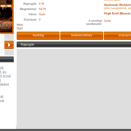
Rajongók:
0 fő
Vasánszki Richárd 
ütős hangszerek, vo
Megtekintve:
5479
Végh Ernő (Bezsa)
Város:
Győr
Szavazat:
0
A zenekar
Jumo
szerkesztői:
Web:
[link]
booking
kedvencekhez
szavazo
Rajongók
elõ
t, és
gh Ernõ
)
ióként
g
ját
ock