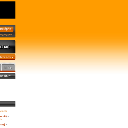
jegyez
frissítve:
, ének
szti)
»
ek
mo)
»