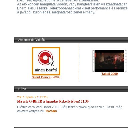
közönség együtt repülhet a zenével, és a zenekarral.
Az élő koncert hangulata videón, vagy hangfelvételen visszaadhatatlan
Energiakisülésekkel, lélekrobbanásokkal kisért performance és örömz
a javából, különleges, meghatározó zenei élmény.
Albumok és Videók
Take5 2009
Silent Dance
(2004)
Hírek
2007. április 27. 13:25
Ma este G-BEER a legendás Rekettyésben! 21.30
Előtte: Vera Vad Band 20.00 -tól! térkép: www.g-beer.fw.hu lasd. még:
www.rekettyes.hu
Tovább