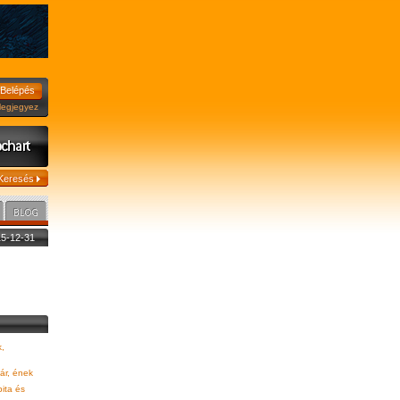
jegyez
015-12-31
,
ár, ének
ita és