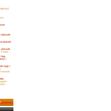
illentyű
box,
szor
 játszott
kat játszik
 játszott
»
bass
 tag,
ele)
»
bi tag)
»
t
l éreztük
bbi,
együtt
 nem
k