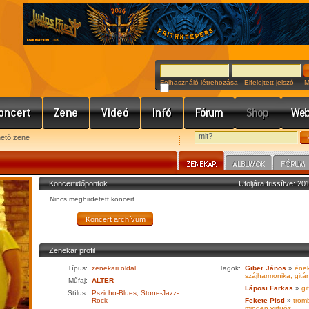
Felhasználó létrehozása
Elfelejtett jelszó
Meg
hető zene
Koncertidőpontok
Utoljára frissítve: 2
Nincs meghirdetett koncert
Zenekar profil
Típus:
zenekari oldal
Tagok:
Giber János
»
ének
szájharmonika, gitár
Műfaj:
ALTER
Láposi Farkas
»
git
Stílus:
Pszicho-Blues, Stone-Jazz-
Rock
Fekete Pisti
»
tromb
minden virtuóz