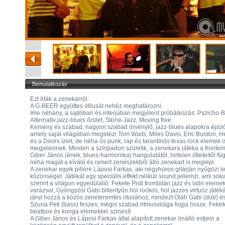
Bemutatkozás
Ezt írták a zenekarról:
A G-BEER együttes stílusát nehéz meghatározni.
Ime néhány, a sajtóban és interjúban megjelent próbálkozás: Pszicho-B
Alternatív jazz-blues őrület, Stone-Jazz, Moving free.
Kemény és szabad, nagyon szabad örvénylő, jazz-blues alapokra épül
amely saját világában megidézi Tom Waits, Miles Davis, Eric Burdon, H
és a Doors ízeit, de néha ős punk, rap és tarantínós texas rock elemek i
megjelennek. Minden a színpadon születik, a zenekara játéka a frontem
Giber János (ének, blues-harmonika) hangulatától, hirtelen ötleteitől fü
néha magát a kíváló és ismert zenészekből álló zenekart is meglepi.
A zenekar egyik pillére Láposi Farkas, aki négyhúros gitárján nyűgözi l
közönséget. Játékát egy speciális effekt nélküli sound jellemzi, ami sok
szerint a világon egyedülálló. Fekete Pisti trombitán jazz és latin eleme
varázsol, Gyöngyösi Gabi billentyűn hol rockos, hol jazzes virtuóz játék
járul hozzá a közös zeneteremtés ritusához, mindezt Oláh Gabi (dob) é
Szuna Peti (bass) feszes, mégis szabad ritmusvilága fogja össze. Feket
beatbox és konga elemekkel szinesít.
A Giber János és Láposi Farkas által alapított zenekar önálló estjein a