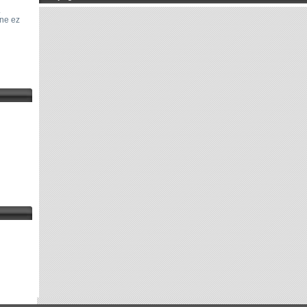
.
ene ez