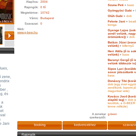
Alapítva:
2004
Szuna Peti
»
bass
Rajongók:
0 fő
Gyöngyösi Gabi
»
b
Megtekintve:
10742
Oláh Gabi
»
dob
Város:
Budapest
Fekete Jani
»
beat
Szavazat:
0
konga
Web:
Gyenge Lajos (sok
www.g-beer.hu
zenél velünk, nagy
örömünkre))
»
dob
Balázs Józsi (soxor
velünk)
»
billentyű
Herr Attila (ő is so
velünk)
»
bass
Baranyi Gergő (ő is
velünk többször is)
lues,
Sipos Laci (korábbi
soxor játszottunk v
bass
ő zene,
endrix
Donászy Tibi (koráb
dob (egy évet együt
s
zenéltünk, baromi jó
ber ,
magunkat vele)
gg, és
Kovács Jocó (korá
alapító tag)
»
dob (
e a
kezdtük, a G-BEER
ak
lenne nélküle)
ket
A zenekar
g-beer
ával
szerkesztői:
s
e Jani
booking
kedvencekhez
szavazo
Rajongók