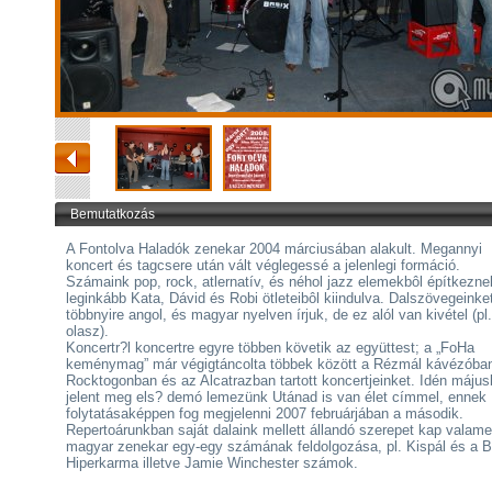
Bemutatkozás
A Fontolva Haladók zenekar 2004 márciusában alakult. Megannyi
koncert és tagcsere után vált véglegessé a jelenlegi formáció.
Számaink pop, rock, atlernatív, és néhol jazz elemekbôl építkezne
leginkább Kata, Dávid és Robi ötleteibôl kiindulva. Dalszövegeinke
többnyire angol, és magyar nyelven írjuk, de ez alól van kivétel (pl.
olasz).
Koncertr?l koncertre egyre többen követik az együttest; a „FoHa
keménymag” már végigtáncolta többek között a Rézmál kávézóban
Rocktogonban és az Alcatrazban tartott koncertjeinket. Idén máju
jelent meg els? demó lemezünk Utánad is van élet címmel, ennek
folytatásaképpen fog megjelenni 2007 februárjában a második.
Repertoárunkban saját dalaink mellett állandó szerepet kap valame
magyar zenekar egy-egy számának feldolgozása, pl. Kispál és a B
Hiperkarma illetve Jamie Winchester számok.