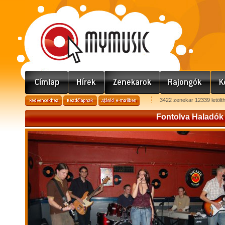
3422 zenekar 12339 letölt
Fontolva Haladók