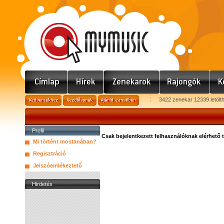
3422 zenekar 12339 letölt
Profil
Csak bejelentkezett felhasználóknak elérhető 
Mi történt mostanában?
Regisztráció
Jelszóemlékeztető
Hirdetés