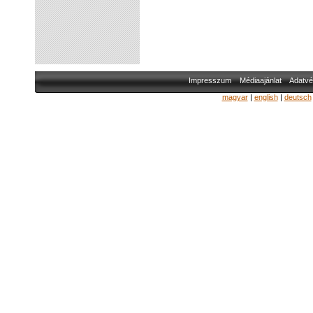
Impresszum
Médiaajánlat
Adatvé
magyar
|
english
|
deutsch