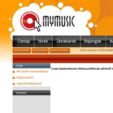
3422 zenekar 12339 letölt
Profil
Csak bejelentkezett felhasználóknak elérhető 
Mi történt mostanában?
Regisztráció
Jelszóemlékeztető
Hirdetés