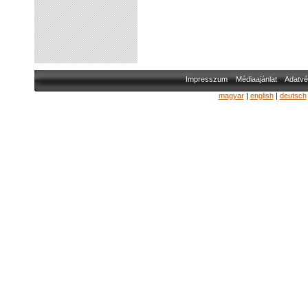
Impresszum
Médiaajánlat
Adatvé
magyar
|
english
|
deutsch