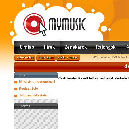
3422 zenekar 12339 letölt
da
Profil
Csak bejelentkezett felhasználóknak elérhető 
Mi történt mostanában?
Regisztráció
Jelszóemlékeztető
Hirdetés