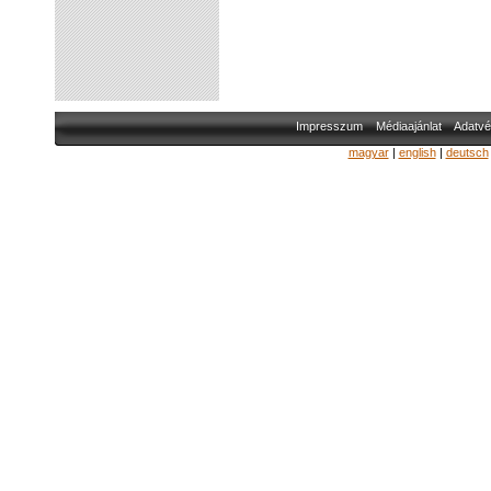
Impresszum
Médiaajánlat
Adatvé
magyar
|
english
|
deutsch