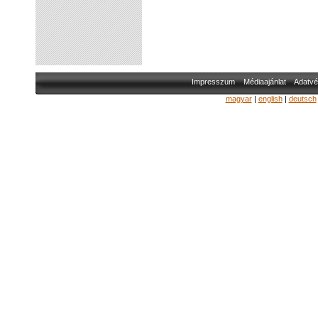
Impresszum
Médiaajánlat
Adatvé
magyar
|
english
|
deutsch