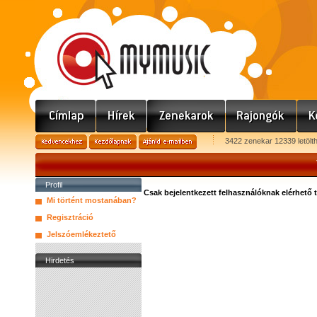
3422 zenekar 12339 letölt
Profil
Csak bejelentkezett felhasználóknak elérhető 
Mi történt mostanában?
Regisztráció
Jelszóemlékeztető
Hirdetés