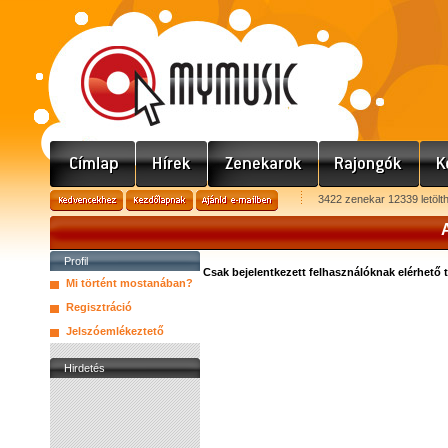
3422 zenekar 12339 letölt
A
Profil
Csak bejelentkezett felhasználóknak elérhető 
Mi történt mostanában?
Regisztráció
Jelszóemlékeztető
Hirdetés