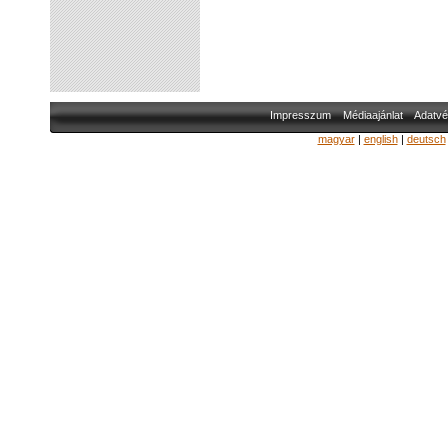
Impresszum
Médiaajánlat
Adatvé
magyar
|
english
|
deutsch