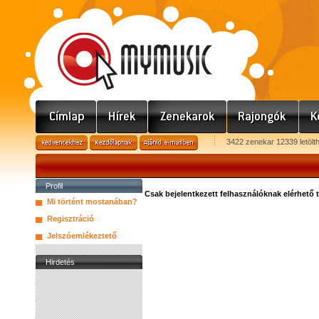
3422 zenekar 12339 letölt
Profil
Csak bejelentkezett felhasználóknak elérhető 
Mi történt mostanában?
Regisztráció
Jelszóemlékeztető
Hirdetés