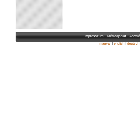
Impresszum
Médiaajánlat
Adatvé
magyar
|
english
|
deutsch