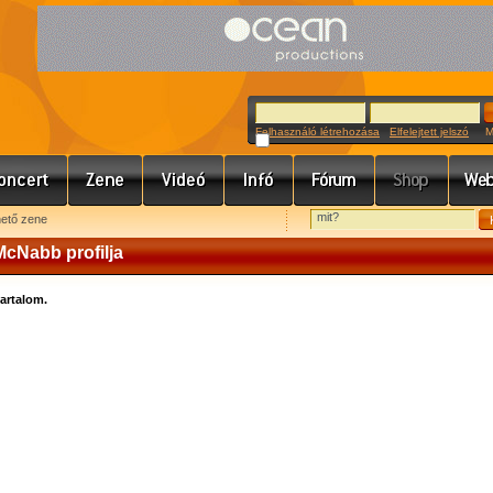
Felhasználó létrehozása
Elfelejtett jelszó
Meg
hető zene
McNabb profilja
tartalom.