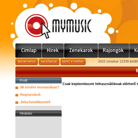
3422 zenekar 12339 letölt
Profil
Csak bejelentkezett felhasználóknak elérhető 
Mi történt mostanában?
Regisztráció
Jelszóemlékeztető
Hirdetés