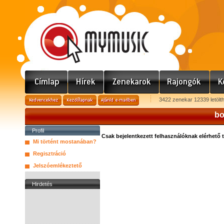
3422 zenekar 12339 letölt
bo
Profil
Csak bejelentkezett felhasználóknak elérhető 
Mi történt mostanában?
Regisztráció
Jelszóemlékeztető
Hirdetés