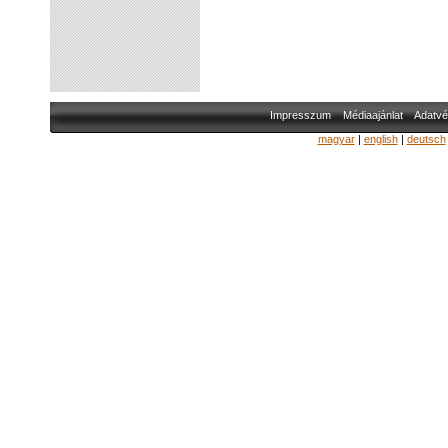
Impresszum
Médiaajánlat
Adatvé
magyar
|
english
|
deutsch