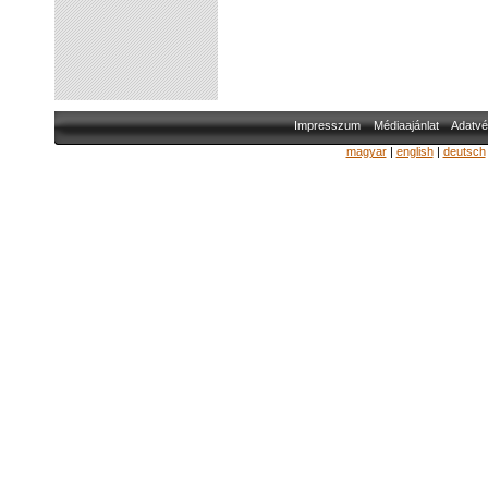
Impresszum
Médiaajánlat
Adatvé
magyar
|
english
|
deutsch