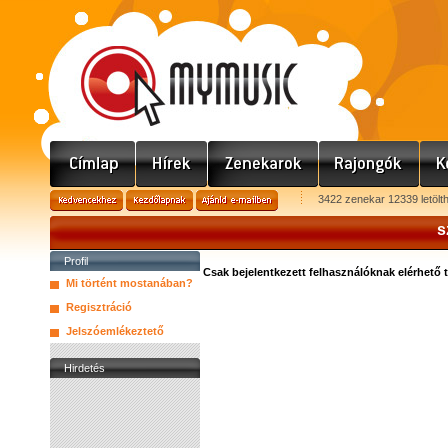
3422 zenekar 12339 letölt
s
Profil
Csak bejelentkezett felhasználóknak elérhető 
Mi történt mostanában?
Regisztráció
Jelszóemlékeztető
Hirdetés