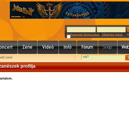
Felhasználó létrehozása
Elfelejtett jelszó
Meg
hető zene
zanészek profilja
tartalom.