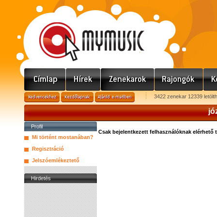
3422 zenekar 12339 letölt
jó
Profil
Csak bejelentkezett felhasználóknak elérhető 
Mi történt mostanában?
Regisztráció
Jelszóemlékeztető
Hirdetés