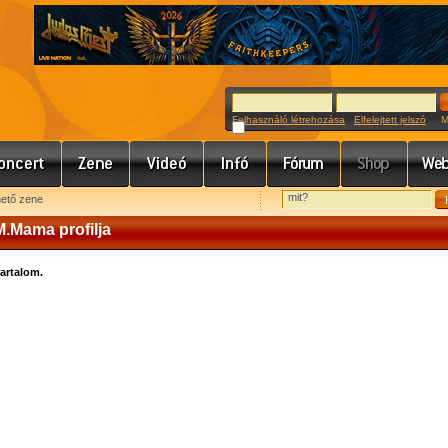
Felhasználó létrehozása
Elfelejtett jelszó
Meg
hető zene
M.Mama profilja
tartalom.