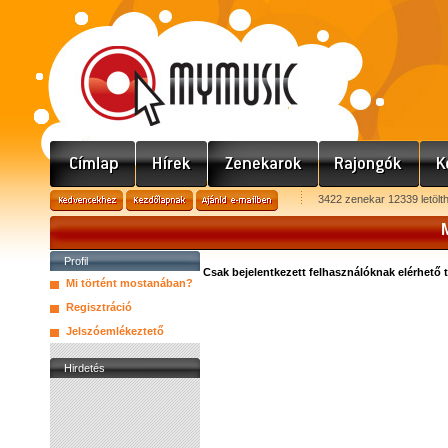
3422 zenekar 12339 letölt
Profil
Csak bejelentkezett felhasználóknak elérhető 
Mi történt mostanában?
Regisztráció
Jelszóemlékeztető
Hirdetés