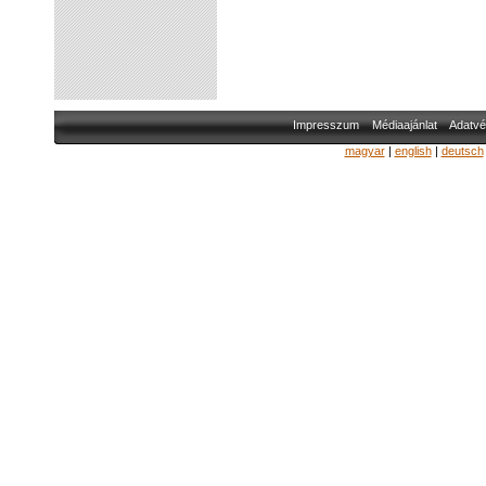
Impresszum
Médiaajánlat
Adatvé
magyar
|
english
|
deutsch