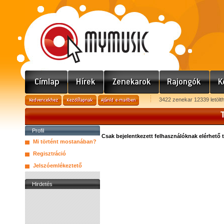
3422 zenekar 12339 letölt
T
Profil
Csak bejelentkezett felhasználóknak elérhető 
Mi történt mostanában?
Regisztráció
Jelszóemlékeztető
Hirdetés