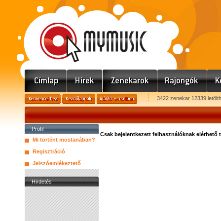
3422 zenekar 12339 letölt
Profil
Csak bejelentkezett felhasználóknak elérhető 
Mi történt mostanában?
Regisztráció
Jelszóemlékeztető
Hirdetés