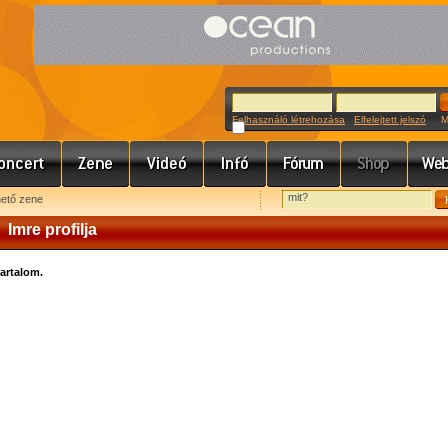
Felhasználó létrehozása
Elfelejtett jelszó
Meg
hető zene
Imre profilja
tartalom.