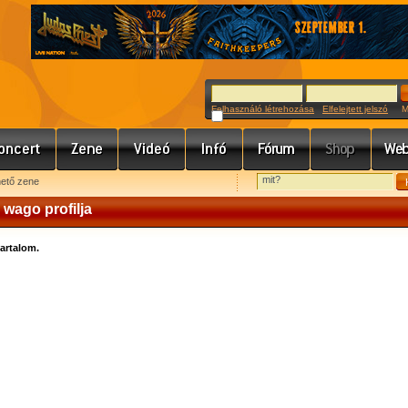
Felhasználó létrehozása
Elfelejtett jelszó
Meg
hető zene
wago profilja
tartalom.