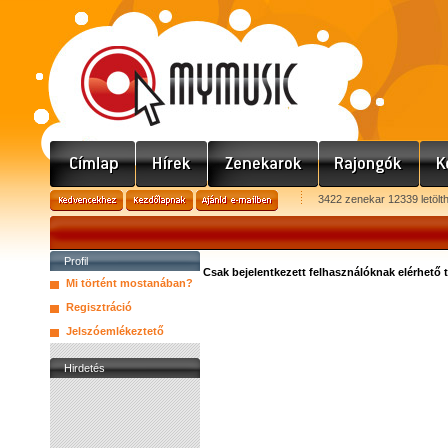
3422 zenekar 12339 letölt
Profil
Csak bejelentkezett felhasználóknak elérhető 
Mi történt mostanában?
Regisztráció
Jelszóemlékeztető
Hirdetés