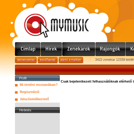
3422 zenekar 12339 letölt
Profil
Csak bejelentkezett felhasználóknak elérhető 
Mi történt mostanában?
Regisztráció
Jelszóemlékeztető
Hirdetés