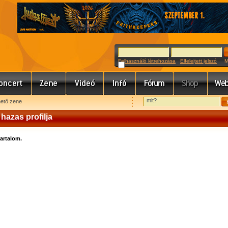
Felhasználó létrehozása
Elfelejtett jelszó
Meg
hető zene
hazas profilja
tartalom.