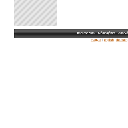
Impresszum
Médiaajánlat
Adatvé
magyar
|
english
|
deutsch