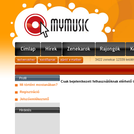
3422 zenekar 12339 letölt
Profil
Csak bejelentkezett felhasználóknak elérhető 
Mi történt mostanában?
Regisztráció
Jelszóemlékeztető
Hirdetés