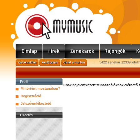
3422 zenekar 12339 letölt
Profil
Csak bejelentkezett felhasználóknak elérhető 
Mi történt mostanában?
Regisztráció
Jelszóemlékeztető
Hirdetés