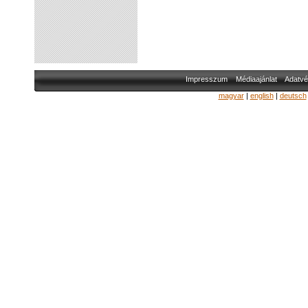
Impresszum
Médiaajánlat
Adatvé
magyar
|
english
|
deutsch