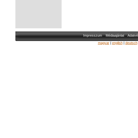
Impresszum
Médiaajánlat
Adatvé
magyar
|
english
|
deutsch