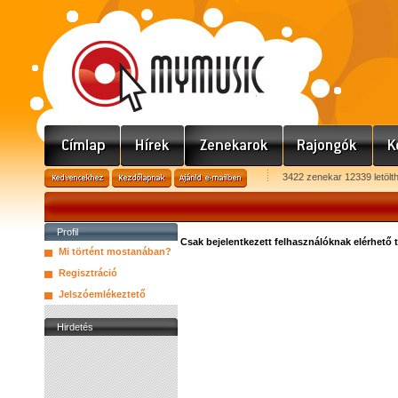
3422 zenekar 12339 letölt
Profil
Csak bejelentkezett felhasználóknak elérhető 
Mi történt mostanában?
Regisztráció
Jelszóemlékeztető
Hirdetés