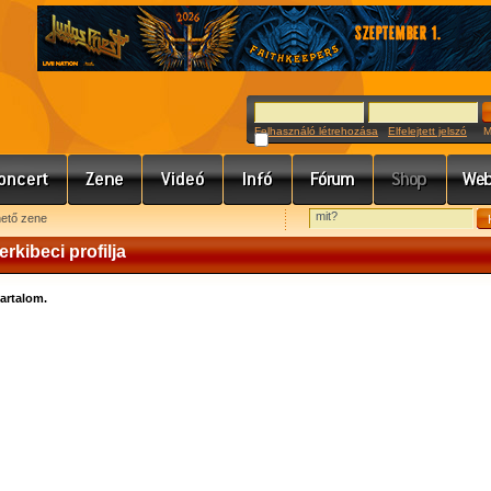
Felhasználó létrehozása
Elfelejtett jelszó
Meg
hető zene
erkibeci profilja
tartalom.