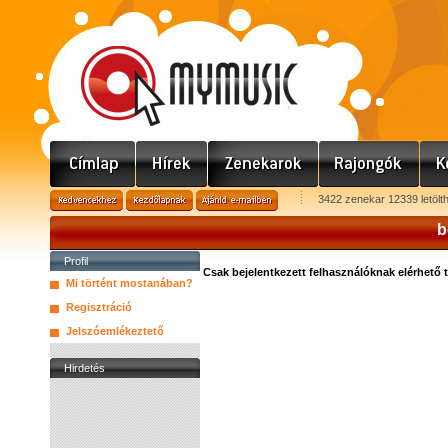
3422 zenekar 12339 letölt
b
Profil
Csak bejelentkezett felhasználóknak elérhető 
Mi történt mostanában?
Regisztráció
Jelszóemlékeztető
Hirdetés