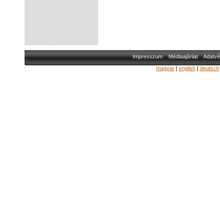
Impresszum
Médiaajánlat
Adatvé
magyar
|
english
|
deutsch