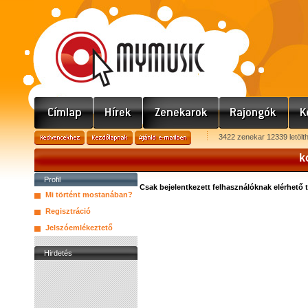
3422 zenekar 12339 letölt
k
Profil
Csak bejelentkezett felhasználóknak elérhető 
Mi történt mostanában?
Regisztráció
Jelszóemlékeztető
Hirdetés