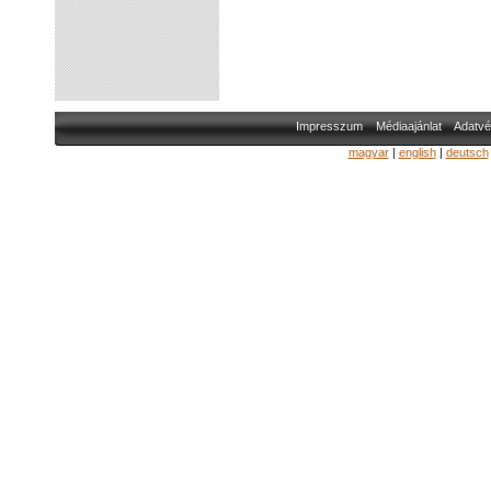
Impresszum
Médiaajánlat
Adatvé
magyar
|
english
|
deutsch