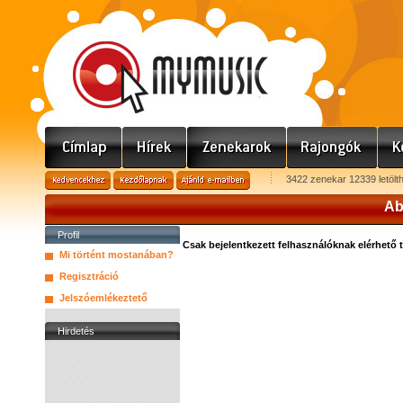
3422 zenekar 12339 letölt
Ab
Profil
Csak bejelentkezett felhasználóknak elérhető 
Mi történt mostanában?
Regisztráció
Jelszóemlékeztető
Hirdetés