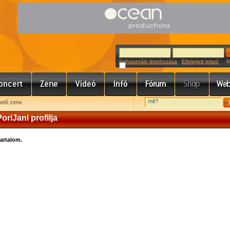
Felhasználó létrehozása
Elfelejtett jelszó
Meg
hető zene
oriJani profilja
tartalom.