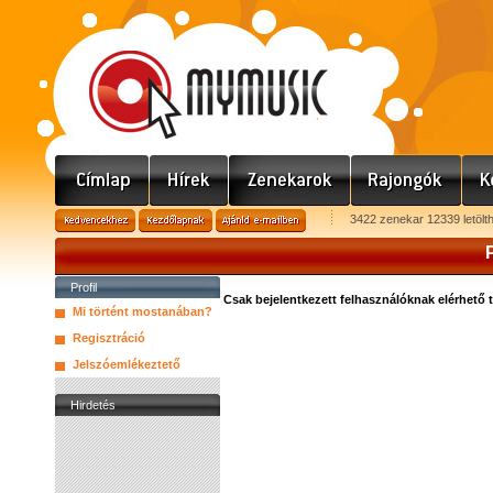
3422 zenekar 12339 letölt
P
Profil
Csak bejelentkezett felhasználóknak elérhető 
Mi történt mostanában?
Regisztráció
Jelszóemlékeztető
Hirdetés