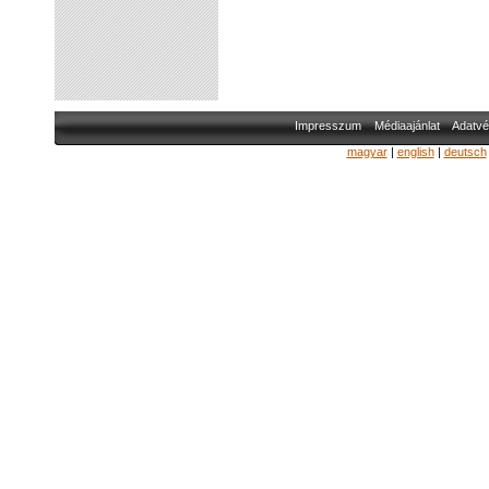
Impresszum
Médiaajánlat
Adatvé
magyar
|
english
|
deutsch