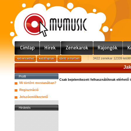
3422 zenekar 12339 letölt
Jak
Profil
Csak bejelentkezett felhasználóknak elérhető 
Mi történt mostanában?
Regisztráció
Jelszóemlékeztető
Hirdetés