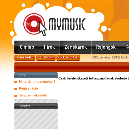
3422 zenekar 12339 letölt
Profil
Csak bejelentkezett felhasználóknak elérhető 
Mi történt mostanában?
Regisztráció
Jelszóemlékeztető
Hirdetés