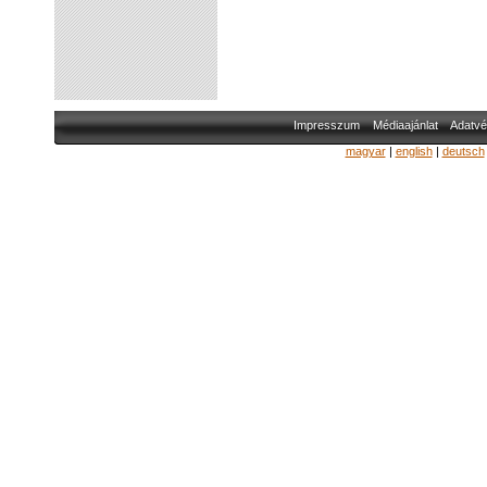
Impresszum
Médiaajánlat
Adatvé
magyar
|
english
|
deutsch