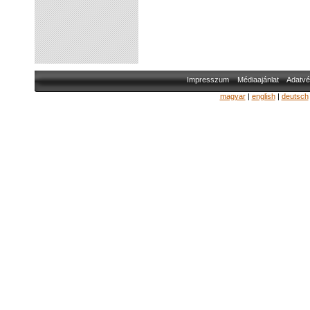
Impresszum
Médiaajánlat
Adatvé
magyar
|
english
|
deutsch