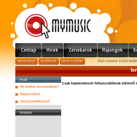
3422 zenekar 12339 letölt
fe
Profil
Csak bejelentkezett felhasználóknak elérhető 
Mi történt mostanában?
Regisztráció
Jelszóemlékeztető
Hirdetés