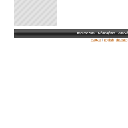
Impresszum
Médiaajánlat
Adatvé
magyar
|
english
|
deutsch