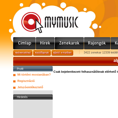
3422 zenekar 12339 letölt
al
Profil
Csak bejelentkezett felhasználóknak elérhető 
Mi történt mostanában?
Regisztráció
Jelszóemlékeztető
Hirdetés