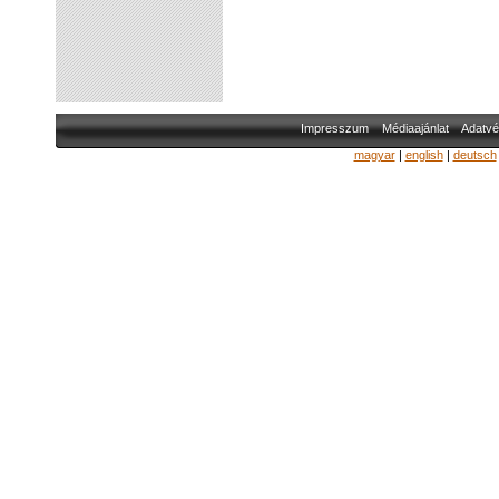
Impresszum
Médiaajánlat
Adatvé
magyar
|
english
|
deutsch