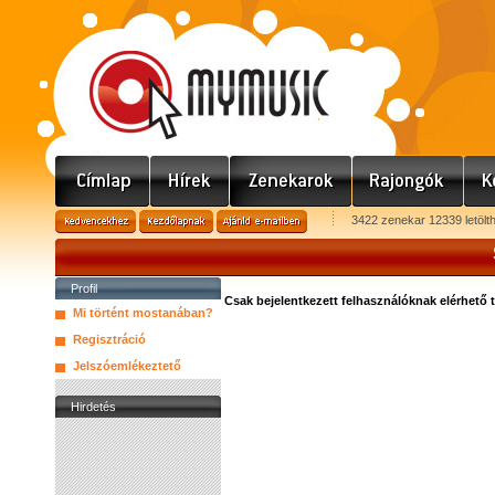
3422 zenekar 12339 letölt
Profil
Csak bejelentkezett felhasználóknak elérhető 
Mi történt mostanában?
Regisztráció
Jelszóemlékeztető
Hirdetés