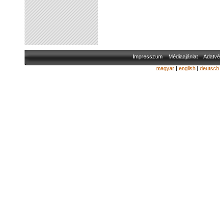
Impresszum
Médiaajánlat
Adatvé
magyar
|
english
|
deutsch