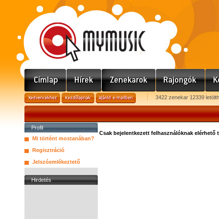
3422 zenekar 12339 letölt
Profil
Csak bejelentkezett felhasználóknak elérhető 
Mi történt mostanában?
Regisztráció
Jelszóemlékeztető
Hirdetés