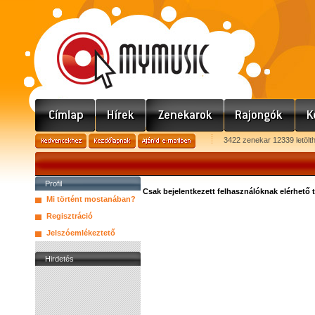
3422 zenekar 12339 letölt
Profil
Csak bejelentkezett felhasználóknak elérhető 
Mi történt mostanában?
Regisztráció
Jelszóemlékeztető
Hirdetés