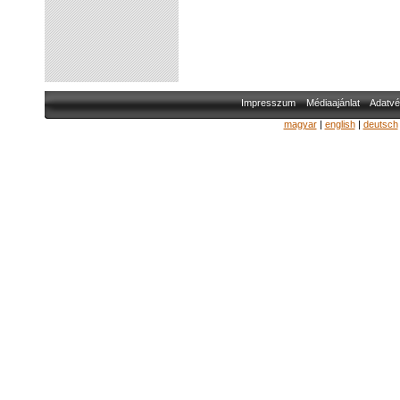
Impresszum
Médiaajánlat
Adatvé
magyar
|
english
|
deutsch