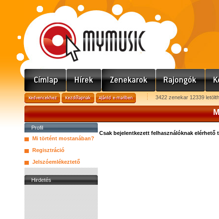
3422 zenekar 12339 letölt
M
Profil
Csak bejelentkezett felhasználóknak elérhető 
Mi történt mostanában?
Regisztráció
Jelszóemlékeztető
Hirdetés