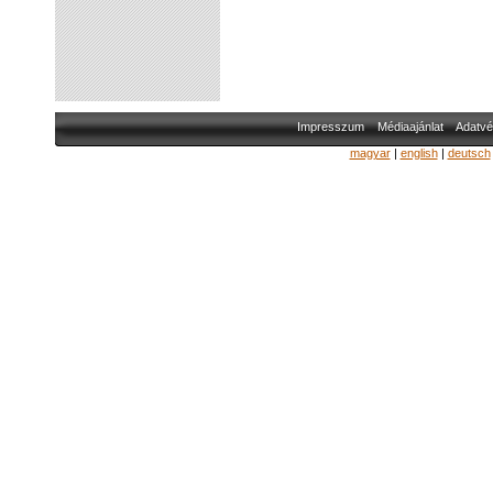
Impresszum
Médiaajánlat
Adatvé
magyar
|
english
|
deutsch