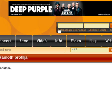
Felhasználó létrehozása
Elfelejtett jelszó
Meg
hető zene
Ranloth profilja
tartalom.