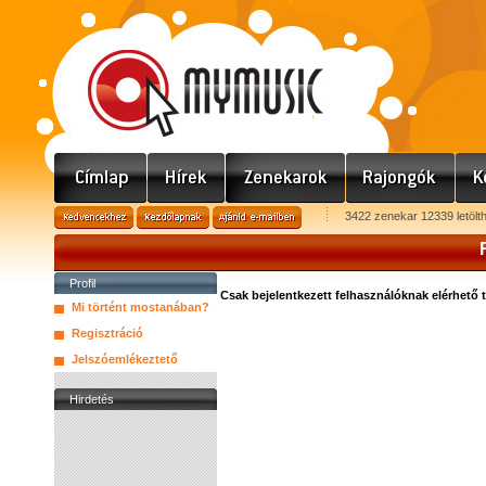
3422 zenekar 12339 letölt
Profil
Csak bejelentkezett felhasználóknak elérhető 
Mi történt mostanában?
Regisztráció
Jelszóemlékeztető
Hirdetés