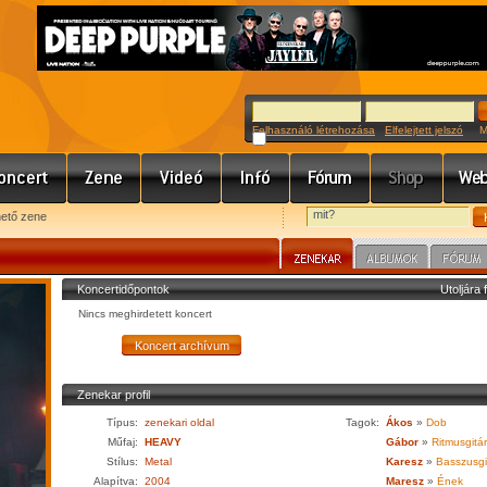
Felhasználó létrehozása
Elfelejtett jelszó
Meg
hető zene
Koncertidőpontok
Utoljára 
Nincs meghirdetett koncert
Zenekar profil
Típus:
zenekari oldal
Tagok:
Ákos
»
Dob
Műfaj:
HEAVY
Gábor
»
Ritmusgitár
Stílus:
Metal
Karesz
»
Basszusgi
Alapítva:
2004
Maresz
»
Ének