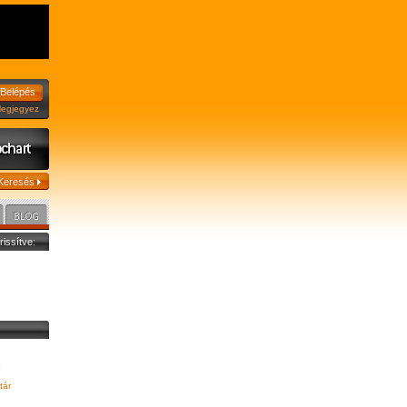
jegyez
frissítve:
tár