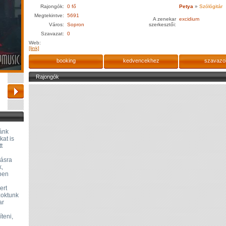
Rajongók:
0 fő
Petya
»
Szólógitár
Megtekintve:
5691
A zenekar
excidium
Város:
Sopron
szerkesztői:
Szavazat:
0
Web:
[link]
booking
kedvencekhez
szavazo
Rajongók
nánk
kat is
t
másra
k,
ben
ert
zoktunk
ar
teni,