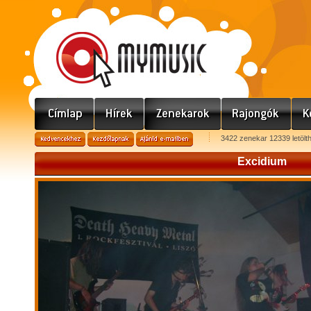
3422 zenekar 12339 letölt
Excidium