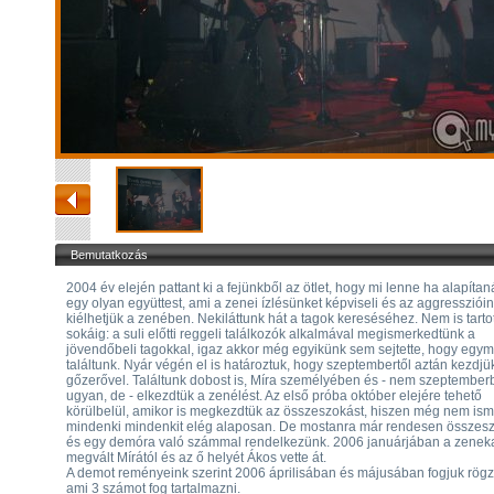
Bemutatkozás
2004 év elején pattant ki a fejünkből az ötlet, hogy mi lenne ha alapíta
egy olyan együttest, ami a zenei ízlésünket képviseli és az aggresszióin
kiélhetjük a zenében. Nekiláttunk hát a tagok kereséséhez. Nem is tartot
sokáig: a suli előtti reggeli találkozók alkalmával megismerkedtünk a
jövendőbeli tagokkal, igaz akkor még egyikünk sem sejtette, hogy egy
találtunk. Nyár végén el is határoztuk, hogy szeptembertől aztán kezdjü
gőzerővel. Találtunk dobost is, Míra személyében és - nem szeptember
ugyan, de - elkezdtük a zenélést. Az első próba október elejére tehető
körülbelül, amikor is megkezdtük az összeszokást, hiszen még nem ism
mindenki mindenkit elég alaposan. De mostanra már rendesen összes
és egy demóra való számmal rendelkezünk. 2006 januárjában a zenek
megvált Mírától és az ő helyét Ákos vette át.
A demot reményeink szerint 2006 áprilisában és májusában fogjuk rögzí
ami 3 számot fog tartalmazni.