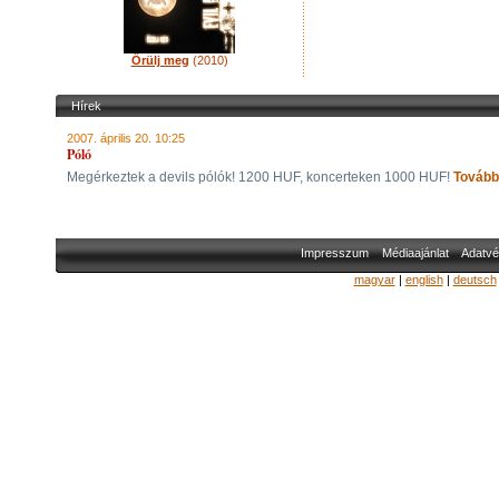
Őrülj meg
(2010)
Hírek
2007. április 20. 10:25
Póló
Megérkeztek a devils pólók! 1200 HUF, koncerteken 1000 HUF!
Tovább
Impresszum
Médiaajánlat
Adatvé
magyar
|
english
|
deutsch