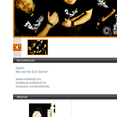
Bemutatkozás
Hello!
We are the Evil Devils!
www.evildevils.hu
evildevils.hotband.hu
myspace.com/evildevils
Albumok