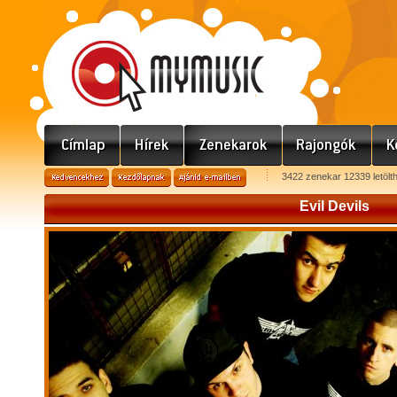
3422 zenekar 12339 letölt
Evil Devils