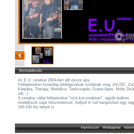
Bemutatkozás
Az E.U. zenekar 2004-ben állt össze újra.
Fellépéseiken kizárólag feldolgozások szólalnak meg. (AC/DC, Zora
Kárpátia, Therapy, Metallica, Tankcsapda, Guano Apes, Moby Dick
stb...)
A zenekar vállal fellépéseket "rock-kocsmákban", egyéb bulikon,
rendelkezik saját felszereléssel, mellyel ki tud hangosítani egy nag
100-150 fös helyet is.
Impresszum
Médiaajánlat
Adatvé