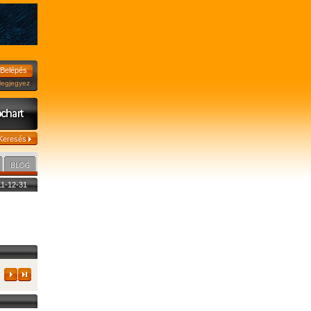
jegyez
011-12-31