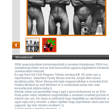
Bemutatkozás
2004 augusztusában körvonalazódott a zenekar.Hivatalosan 2004.nov.
születésnap.Ekkor volt az első koncertünk ugyanis.Egyébként mindenk
zenekarokból érkezett.
Ez egy Red Hot Chili Peppers Tribute zenekar.KB. 50 szám van a
repertoárban. Valamikor Funky Monks and the Jungle Men néven
kezdtünk,aztán Steve Strong lett,majd magyarosítottuk a nevünket Erős
Pistára.Mindezt az első félévben le is rendeztünk,azóta már csak
koncertezünk jobbra-balra:))
Eleinte sokan azt gondolták hogy Lagzi Lajcsi konkurense ez az Erős
Pista,aztán mikor véletlenül meghallották a zenekart rá kellett jönniük h
másról van szó. De olyan is előfordult hogy meglátták az utánfutónkat -
ugye rajta volt a nevünk- s akkor rájöttek hogy paprikában utazó piacos
vagyunk. Így már minden rendben! :))
Szóval ennyi a zenekar lényege...:)