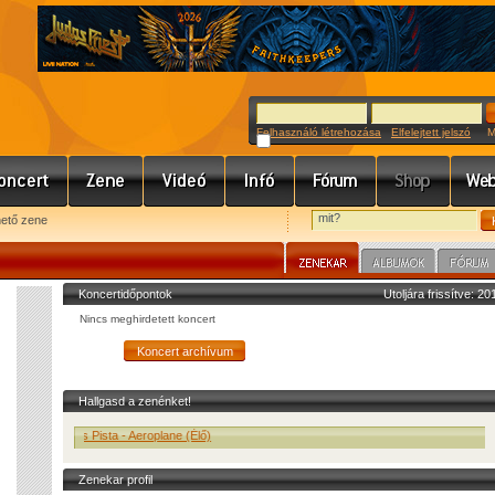
Felhasználó létrehozása
Elfelejtett jelszó
Meg
hető zene
Koncertidőpontok
Utoljára frissítve: 2
Nincs meghirdetett koncert
Hallgasd a zenénket!
Erős Pista - Aeroplane (Élő)
Zenekar profil