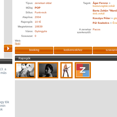
Típus:
zenekari oldal
Tagok:
Ágai Ferenc
»
basszusgitár,vokál
Műfaj:
POP
Barta Zoltán "Manó
Stílus:
Funk-rock
dob,vokál
Alapítva:
2004
Kosztya Péter
»
git
Rajongók:
10 fő
Pál Szabolcs
»
Én
Megtekintve:
18839
A zenekar
Pacos
Város:
Gyöngyös
szerkesztői:
Szavazat:
0
Web:
[link]
booking
kedvencekhez
szavazo
Rajongók
13. a
i más
ogy tök
amin
ok