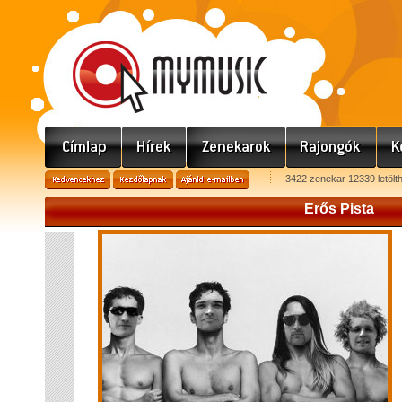
3422 zenekar 12339 letölt
Erős Pista