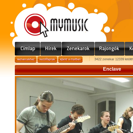
3422 zenekar 12339 letölt
Enclave