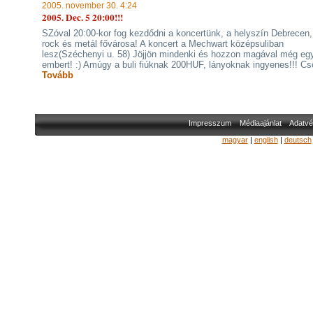
2005. november 30. 4:24
2005. Dec. 5 20:00!!!
SZóval 20:00-kor fog kezdődni a koncertünk, a helyszín Debrecen,
rock és metál fővárosa! A koncert a Mechwart középsuliban
lesz(Széchenyi u. 58) Jöjjön mindenki és hozzon magával még eg
embert! :) Amúgy a buli fiúknak 200HUF, lányoknak ingyenes!!! C
Tovább
Impresszum
Médiaajánlat
Adatvé
magyar
|
english
|
deutsch