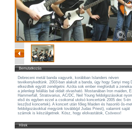
Bemutatkozás
Debreceni metál banda vagyunk, korábban Islanders néven
tevékenykedtünk. 2003-ban alakult a banda, úgy hogy Sanyi meg
elkezdtek együtt zenélgetni. Azóta sok ember megfordult a zeneka
a jelenlegi felállás bal oldalt olvasható. Mostanában Iron maiden, 
Hammerfall, Stratovarius, AC/DC, Neil Young feldolgozásokat nyo
első és egyben ezzel a csokorral utolsó koncertünk 2005 dec 5-én
lesz(lsd koncertek). A koncert után főleg Maiden és hasonló ős-me
feldolgozásokkal megyünk tovább(pl Judas Priest), valamint saját
számok is készülgetnek. Kösz, hogy elolvastátok, Csövexx!
Hírek