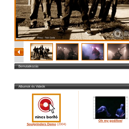
Bemutatkozás
Albumok és Videók
Oh my god/live/
Soulgrinders Demo
(2004)