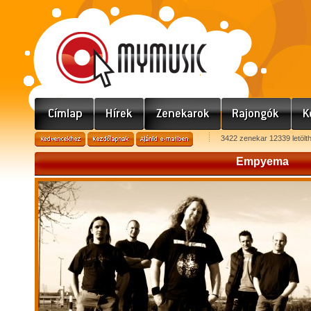
3422 zenekar 12339 letölt
Empyema