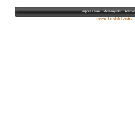
Impresszum
Médiaajánlat
Adatvé
magyar
|
english
|
deutsch