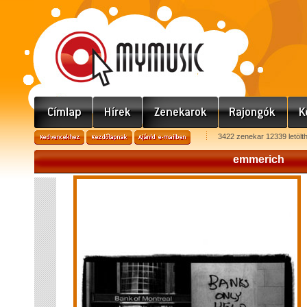
3422 zenekar 12339 letölt
emmerich