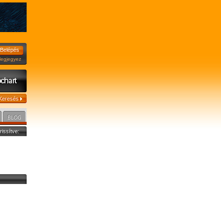
jegyez
frissítve: