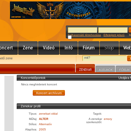
Felhasználó létrehozása
Elfelejtett jelszó
Meg
hető zene
Koncertidőpontok
Utoljára 
Nincs meghirdetett koncert
Zenekar profil
Típus:
zenekari oldal
Tagok:
Műfaj:
ALTER
A zenekar
emory
szerkesztői:
Stílus:
Alternatív
Alapítva:
2005