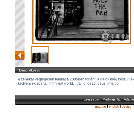
Bemutatkozás
a zenekar véglegesen felállása 2005ben történt. a dalok még készülnek
kedvencek:sparta,jimmy eat world, ..trail of dead, deus, interpol...
Impresszum
Médiaajánlat
Adatvé
magyar
|
english
|
deutsch