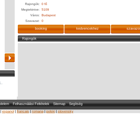
Rajongók:
0 fő
Megtekintve:
5109
Város:
Budapest
Szavazat:
0
booking
kedvencekhez
szavazo
Rajongók
..
delem
Felhasználási Feltételek
Sitemap
Segítség
|
espanol
|
francais
|
romana
|
polski
|
slovensky