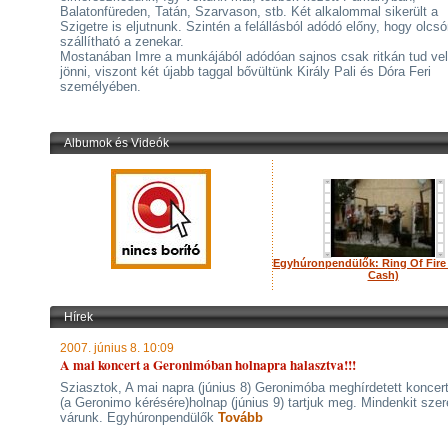
Balatonfüreden, Tatán, Szarvason, stb. Két alkalommal sikerült a
Szigetre is eljutnunk. Szintén a felállásból adódó előny, hogy olcs
szállítható a zenekar.
Mostanában Imre a munkájából adódóan sajnos csak ritkán tud ve
jönni, viszont két újabb taggal bővültünk Király Pali és Dóra Feri
személyében.
Albumok és Videók
Egyhúronpendülők: Ring Of Fire
Cash)
Hírek
2007. június 8. 10:09
A mai koncert a Geronimóban holnapra halasztva!!!
Sziasztok, A mai napra (június 8) Geronimóba meghírdetett koncer
(a Geronimo kérésére)holnap (június 9) tartjuk meg. Mindenkit szere
várunk. Egyhúronpendülők
Tovább