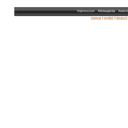
Impresszum
Médiaajánlat
Adatvé
magyar
|
english
|
deutsch