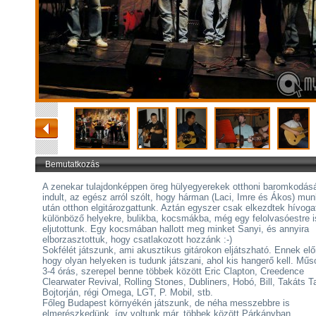
Bemutatkozás
A zenekar tulajdonképpen öreg hülyegyerekek otthoni baromkodás
indult, az egész arról szólt, hogy hárman (Laci, Imre és Ákos) mu
után otthon elgitározgattunk. Aztán egyszer csak elkezdtek hívoga
különböző helyekre, bulikba, kocsmákba, még egy felolvasóestre i
eljutottunk. Egy kocsmában hallott meg minket Sanyi, és annyira
elborzasztottuk, hogy csatlakozott hozzánk :-)
Sokfélét játszunk, ami akusztikus gitárokon eljátszható. Ennek el
hogy olyan helyeken is tudunk játszani, ahol kis hangerő kell. Műs
3-4 órás, szerepel benne többek között Eric Clapton, Creedence
Clearwater Revival, Rolling Stones, Dubliners, Hobó, Bill, Takáts 
Bojtorján, régi Omega, LGT, P. Mobil, stb.
Főleg Budapest környékén játszunk, de néha messzebbre is
elmerészkedünk, így voltunk már, többek között Párkányban,