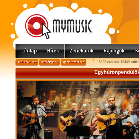
3422 zenekar 12339 letölt
Egyhúronpendülő