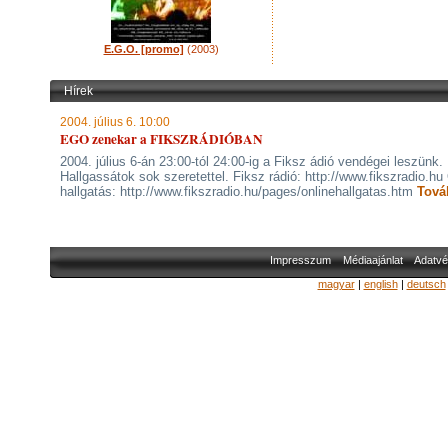
E.G.O. [promo]
(2003)
Hírek
2004. július 6. 10:00
EGO zenekar a FIKSZRÁDIÓBAN
2004. július 6-án 23:00-tól 24:00-ig a Fiksz ádió vendégei leszünk.
Hallgassátok sok szeretettel. Fiksz rádió: http://www.fikszradio.hu
hallgatás: http://www.fikszradio.hu/pages/onlinehallgatas.htm
Tová
Impresszum
Médiaajánlat
Adatvé
magyar
|
english
|
deutsch