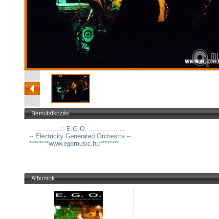
Bemutatkozás
................:: E.G.O. ::.................
-- Electricity Generated Orchestra --
********www.egomusic.hu********
Albumok