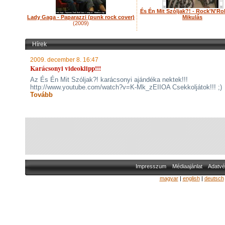
És Én Mit Szóljak?! - Rock'N'Rol
Lady Gaga - Paparazzi (punk rock cover)
Mikulás
(2009)
Hírek
2009. december 8. 16:47
Karácsonyi videoklipp!!!
Az És Én Mit Szóljak?! karácsonyi ajándéka nektek!!!
http://www.youtube.com/watch?v=K-Mk_zEIIOA Csekkoljátok!!! ;)
Tovább
Impresszum
Médiaajánlat
Adatvé
magyar
|
english
|
deutsch