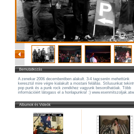
Bemutatkozás
A zenekar 2006 decemberében alakult. 3-4 tagcserén mehettünk
keresztül mire végre kialakult a mostani felállás. Stílusunkat tekin
pop punk és a punk rock zenékhez vagyunk besorolhatóak. Több
információért látogass el a honlapunkra! :) www.esenmitszoljak.a
Albumok és Videók