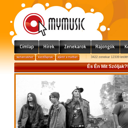
3422 zenekar 12339 letölt
És Én Mit Szóljak?