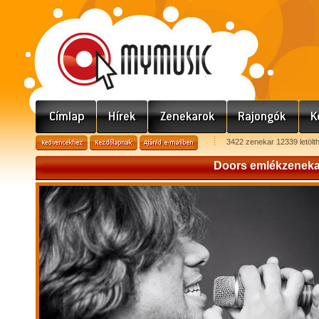
3422 zenekar 12339 letölt
Doors emlékzeneka
D