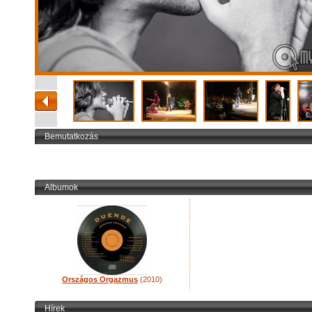
Bemutatkozás
Albumok
Országos Orgazmus
(2010)
Hírek