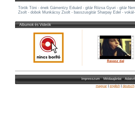
Török Tóni - ének Gámentzy Eduárd - gitár Rózsa Gyuri - gitár Ne
Zsolt - dobok Munkácsy Zsolt - basszusgitár Sharpay Edel - voká
Albumok és Videók
Ravasz dal
Impresszum
Médiaajánlat
Adatvé
magyar
|
english
|
deutsch