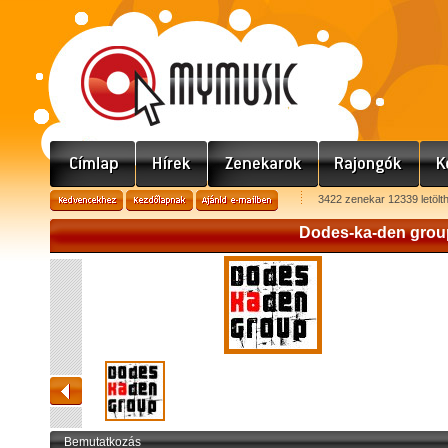
3422 zenekar 12339 letölt
Dodes-ka-den grou
Bemutatkozás