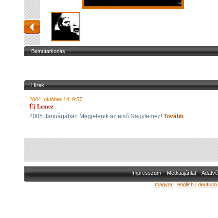
Bemutatkozás
Hírek
2004. október 14. 9:57
Új Lemez
2005 Januárjában Megjelenik az első Nagylemez!
Tovább
Impresszum
Médiaajánlat
Adatvé
magyar
|
english
|
deutsch