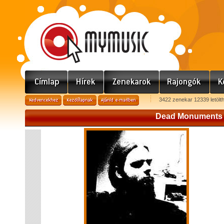
3422 zenekar 12339 letölt
Dead Monuments