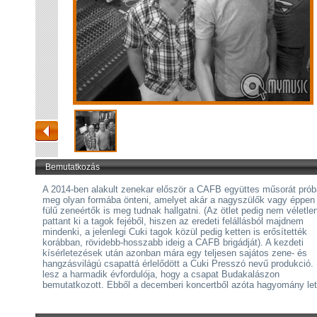
Bemutatkozás
A 2014-ben alakult zenekar először a CAFB együttes műsorát prób
meg olyan formába önteni, amelyet akár a nagyszülők vagy éppen 
fülű zeneértők is meg tudnak hallgatni. (Az ötlet pedig nem véletle
pattant ki a tagok fejéből, hiszen az eredeti felállásból majdnem
mindenki, a jelenlegi Cuki tagok közül pedig ketten is erősítették
korábban, rövidebb-hosszabb ideig a CAFB brigádját). A kezdeti
kísérletezések után azonban mára egy teljesen sajátos zene- és
hangzásvilágú csapattá érlelődött a Cuki Presszó nevű produkció.
lesz a harmadik évfordulója, hogy a csapat Budakalászon
bemutatkozott. Ebből a decemberi koncertből azóta hagyomány le