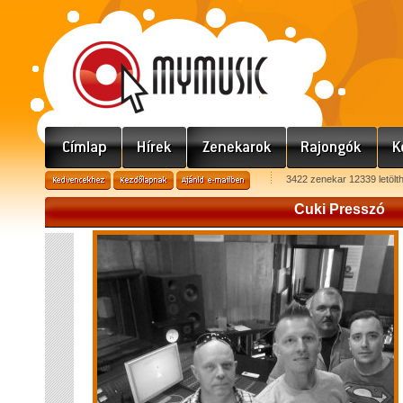
3422 zenekar 12339 letölt
Cuki Presszó