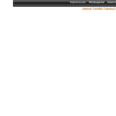
Impresszum
Médiaajánlat
Adatvé
magyar
|
english
|
deutsch