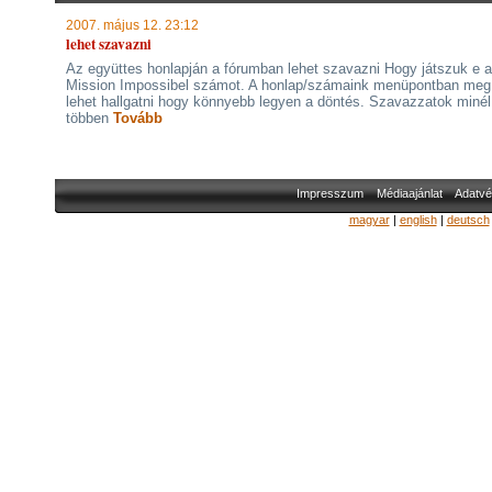
2007. május 12. 23:12
lehet szavazni
Az együttes honlapján a fórumban lehet szavazni Hogy játszuk e a
Mission Impossibel számot. A honlap/számaink menüpontban meg
lehet hallgatni hogy könnyebb legyen a döntés. Szavazzatok minél
többen
Tovább
Impresszum
Médiaajánlat
Adatvé
magyar
|
english
|
deutsch