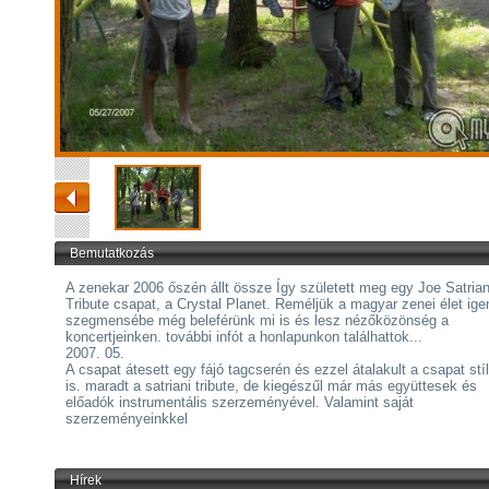
Bemutatkozás
A zenekar 2006 őszén állt össze Így született meg egy Joe Satrian
Tribute csapat, a Crystal Planet. Reméljük a magyar zenei élet ige
szegmensébe még beleférünk mi is és lesz nézőközönség a
koncertjeinken. további infót a honlapunkon találhattok...
2007. 05.
A csapat átesett egy fájó tagcserén és ezzel átalakult a csapat stí
is. maradt a satriani tribute, de kiegészűl már más együttesek és
előadók instrumentális szerzeményével. Valamint saját
szerzeményeinkkel
Hírek