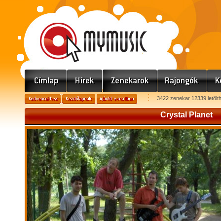
3422 zenekar 12339 letölt
Crystal Planet